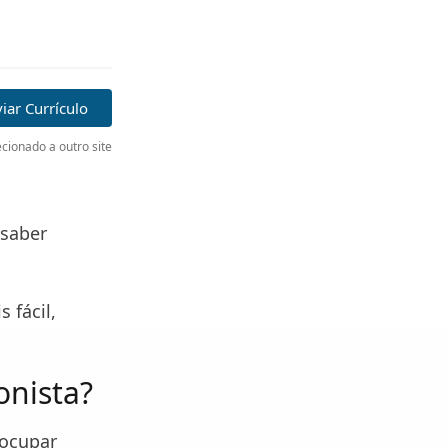
iar Currículo
cionado a outro site
 saber
 fácil,
onista?
 ocupar