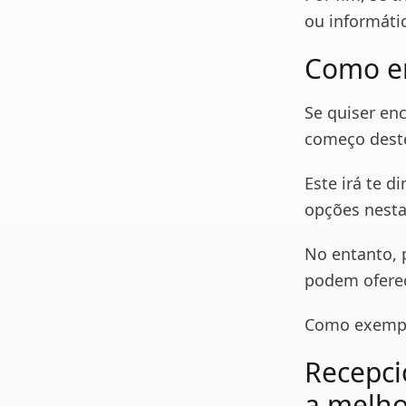
ou informáti
Como en
Se quiser enc
começo deste
Este irá te 
opções nesta
No entanto, 
podem oferec
Como exemplo
Recepcio
a melho