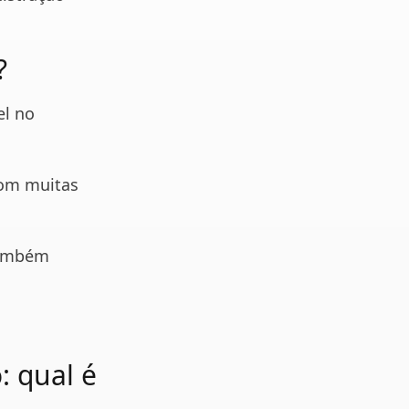
?
el no
com muitas
também
: qual é