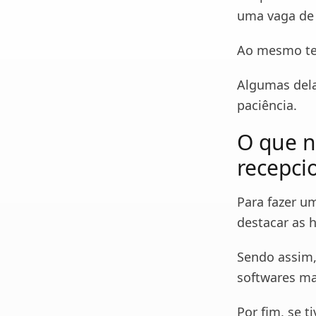
uma vaga de 
Ao mesmo te
Algumas dela
paciência.
O que n
recepci
Para fazer u
destacar as 
Sendo assim,
softwares ma
Por fim, se 