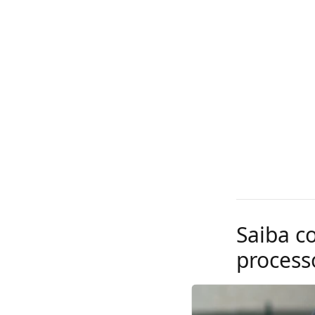
Saiba c
process