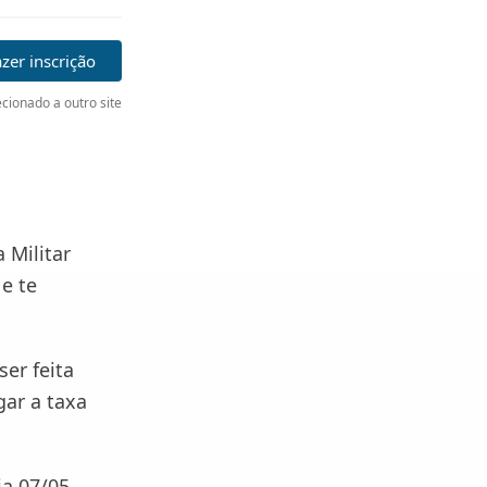
zer inscrição
cionado a outro site
 Militar
 e te
ser feita
gar a taxa
ia 07/05.