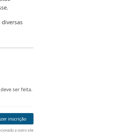
sse.
 diversas
deve ser feita.
zer inscrição
cionado a outro site