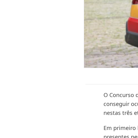
O Concurso d
conseguir oc
nestas três e
Em primeiro 
presentes pe