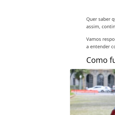
Quer saber q
assim, contin
Vamos respon
a entender co
Como fu