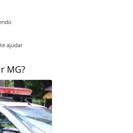
Sendo
te ajudar
ar MG?