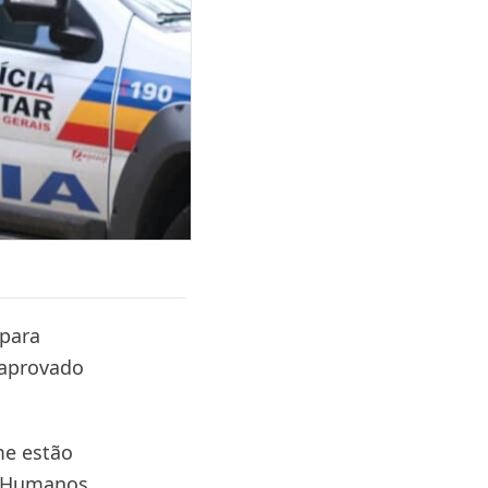
 para
 aprovado
me estão
os Humanos