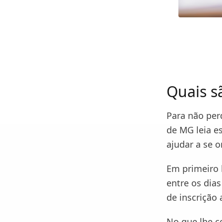
Quais s
Para não per
de MG leia es
ajudar a se o
Em primeiro l
entre os dia
de inscrição 
No que lhe co