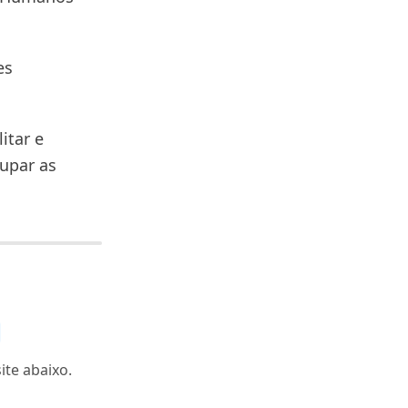
es
itar e
upar as
ite abaixo.