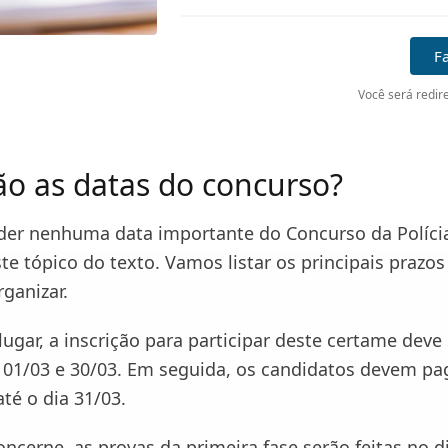
Fa
Você será redire
ão as datas do concurso?
der nenhuma data importante do Concurso da Polícia
te tópico do texto. Vamos listar os principais prazos
rganizar.
ugar, a inscrição para participar deste certame deve 
s 01/03 e 30/03. Em seguida, os candidatos devem pa
até o dia 31/03.
ncerne, as provas da primeira fase serão feitas no d