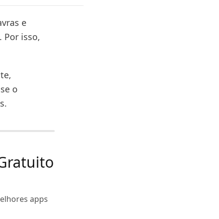
vras e
 Por isso,
te,
se o
s.
Gratuito
melhores apps