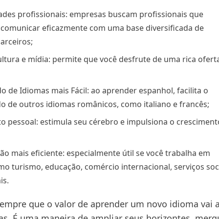
des profissionais: empresas buscam profissionais que
comunicar eficazmente com uma base diversificada de
parceiros;
ultura e mídia: permite que você desfrute de uma rica ofert
 de Idiomas mais Fácil: ao aprender espanhol, facilita o
o de outros idiomas românicos, como italiano e francês;
o pessoal: estimula seu cérebro e impulsiona o cresciment
o mais eficiente: especialmente útil se você trabalha em
mo turismo, educação, comércio internacional, serviços soc
is.
mpre que o valor de aprender um novo idioma vai 
cas. É uma maneira de ampliar seus horizontes, mer