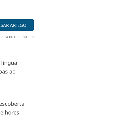
SSAR ARTIGO
cerá no mesmo site
 língua
oas ao
escoberta
elhores