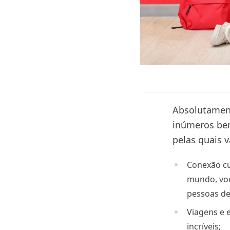
Absolutament
inúmeros ben
pelas quais v
Conexão cul
mundo, voc
pessoas de 
Viagens e 
incríveis;