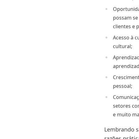
Oportunida
possam se 
clientes e 
Acesso à c
cultural;
Aprendizado
aprendizad
Cresciment
pessoal;
Comunicaçã
setores co
e muito ma
Lembrando se
razões práti