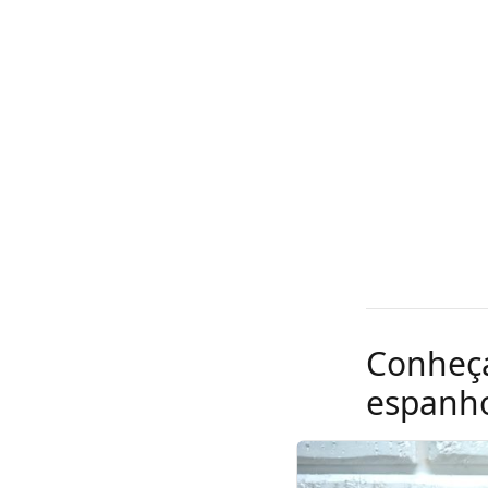
Conheça
espanho