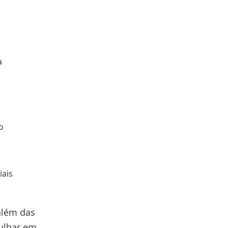
a
o
iais
além das
gulhar em