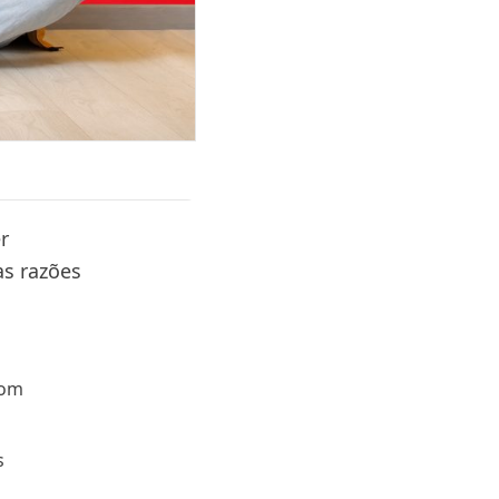
r
as razões
com
s