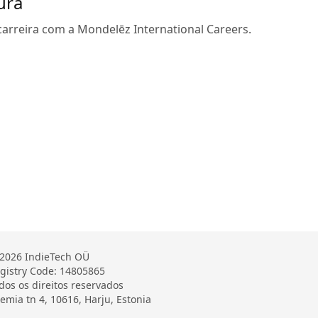
ura
arreira com a Mondelēz International Careers.
2026 IndieTech OÜ
gistry Code: 14805865
dos os direitos reservados
emia tn 4, 10616, Harju, Estonia