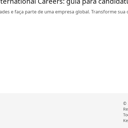
ternational Careers: guia para candidat
ades e faça parte de uma empresa global. Transforme sua c
© 
Re
To
Ke