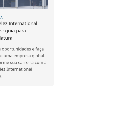
RA
ēz International
s: guia para
datura
e oportunidades e faça
de uma empresa global.
orme sua carreira com a
ēz International
s.