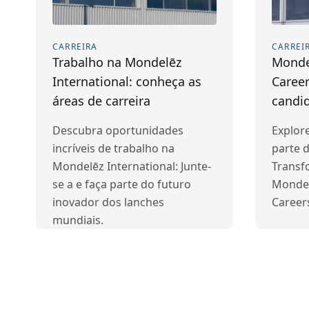
CARREIRA
CARREI
Trabalho na Mondelēz
Mondel
International: conheça as
Career
áreas de carreira
candi
Descubra oportunidades
Explor
incríveis de trabalho na
parte 
Mondelēz International: Junte-
Transf
se a e faça parte do futuro
Mondel
inovador dos lanches
Career
mundiais.