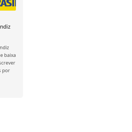
ndiz
ndiz
e baixa
screver
s por