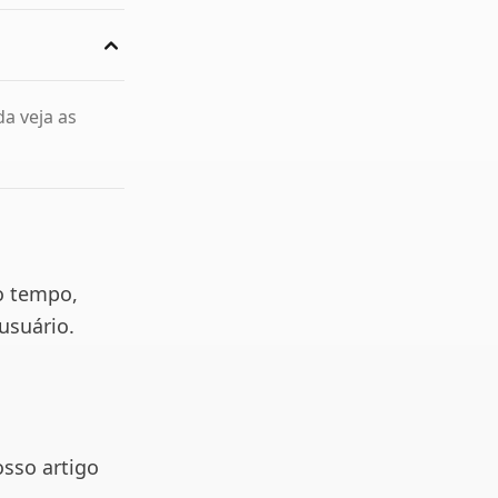
da veja as
o tempo,
usuário.
osso artigo