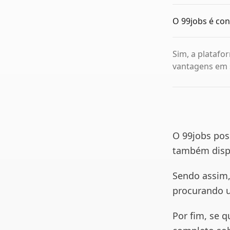
O 99jobs 
Sim, a platafo
vantagens em 
O 99jobs pos
também dispo
Sendo assim,
procurando u
Por fim, se q