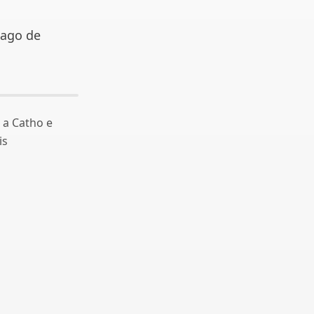
pago de
 a Catho e
is