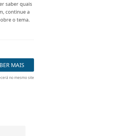
uer saber quais
m, continue a
sobre o tema.
BER MAIS
cerá no mesmo site