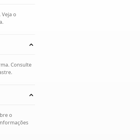
 Veja o
a.
orma. Consulte
stre.
bre o
 informações