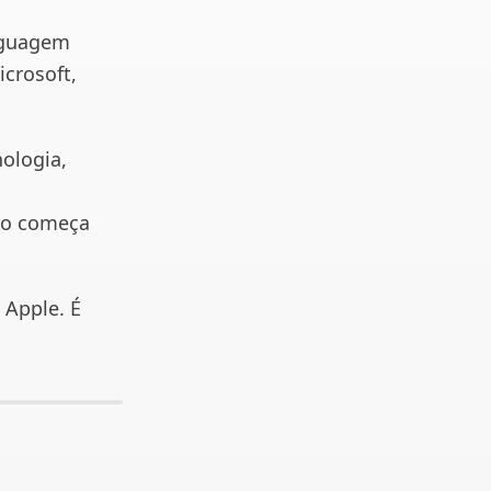
inguagem
crosoft,
nologia,
uro começa
 Apple. É