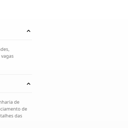
ades,
s vagas
nharia de
enciamento de
etalhes das