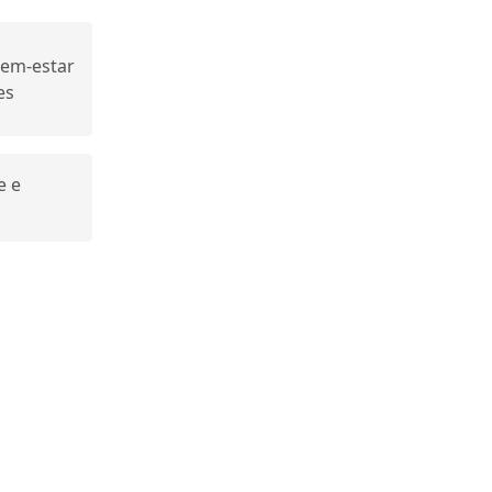
bem-estar
es
e e