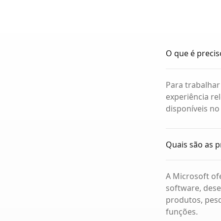
O que é precis
Para trabalhar
experiência rel
disponíveis no
Quais são as p
A Microsoft o
software, dese
produtos, pesq
funções.