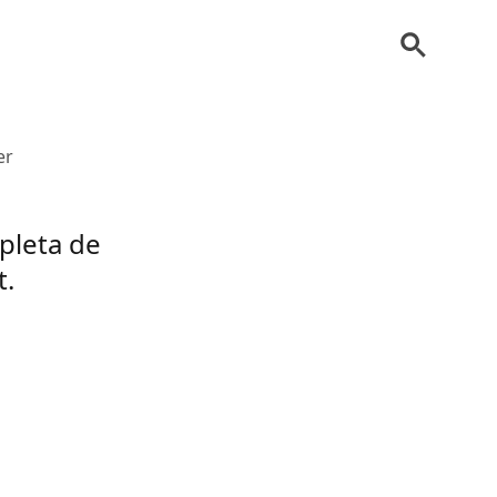
er
pleta de
t.