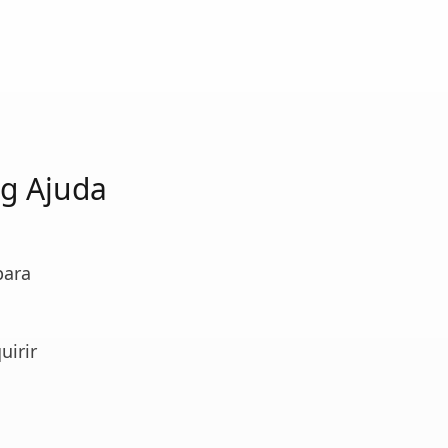
g Ajuda
para
uirir