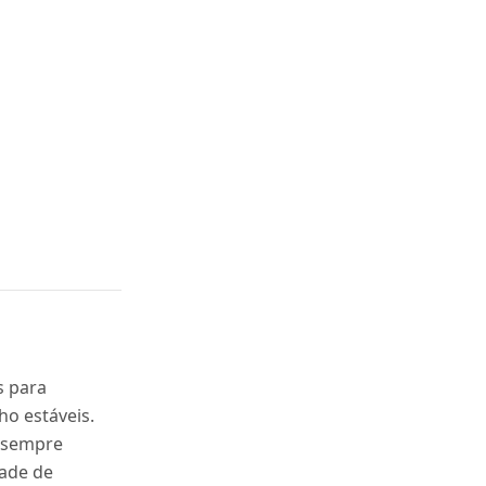
s para
ho estáveis.
 sempre
dade de