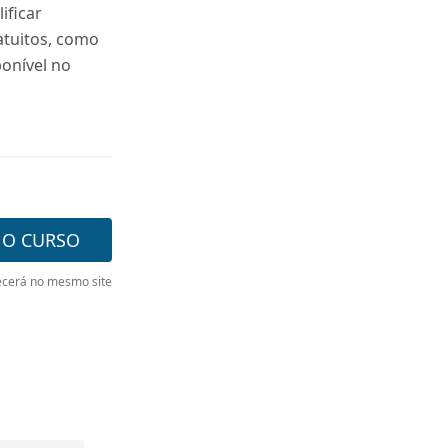
ificar
atuitos, como
ponível no
 O CURSO
cerá no mesmo site