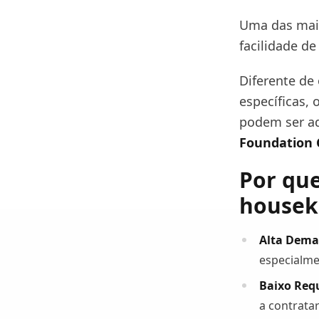
Uma das maio
facilidade d
Diferente de
específicas, 
podem ser ad
Foundation 
Por qu
housek
Alta Dema
especialme
Baixo Requ
a contrata