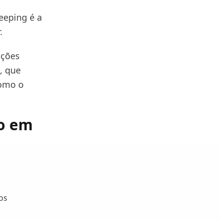
eeping é a
.
ações
, que
como o
go em
os