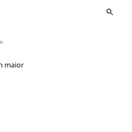
ou
m maior