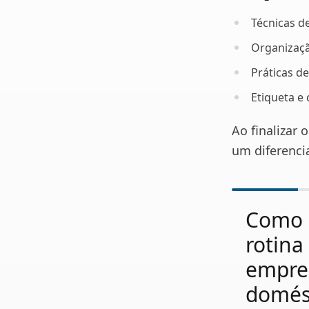
Técnicas d
Organizaçã
Práticas d
Etiqueta e
Ao finalizar
um diferenci
Como 
rotin
empre
domés