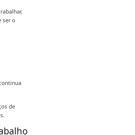
rabalhar,
 ser o
continua
ços de
s.
rabalho