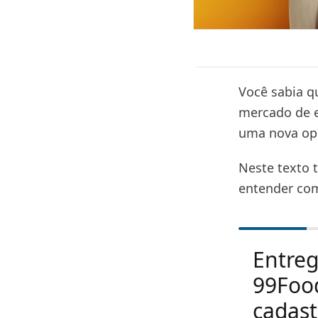
Você sabia q
mercado de e
uma nova op
Neste texto 
entender com
Entre
99Foo
cadast