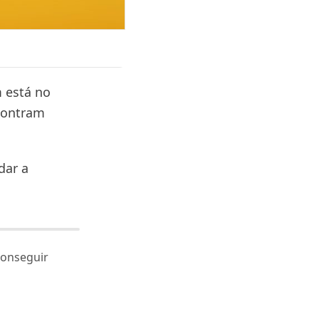
m está no
contram
dar a
conseguir