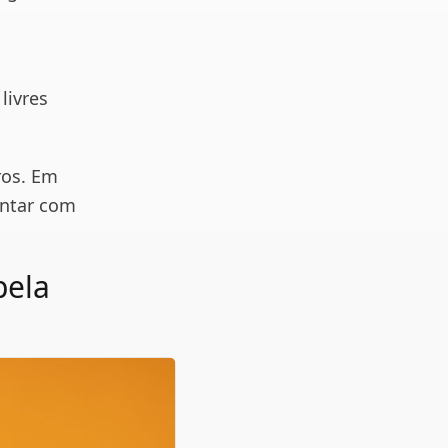
livres
ros. Em
ontar com
pela