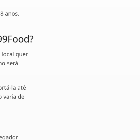
18 anos.
 99Food?
local quer
lho será
rtá-la até
o varia de
regador