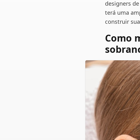
designers de
terá uma amp
construir sua
Como m
sobranc