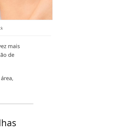
ck
vez mais
são de
 área,
lhas