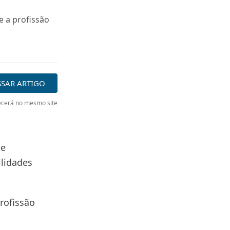
 a profissão
SSAR ARTIGO
cerá no mesmo site
de
ilidades
profissão