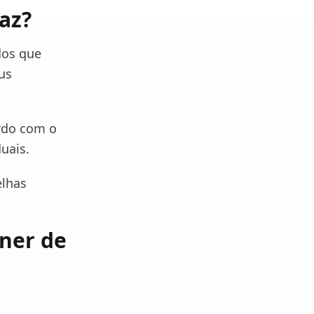
az?
dos que
us
ordo com o
duais.
elhas
gner de