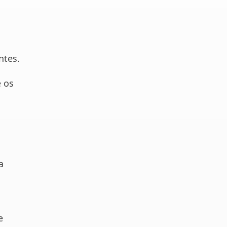
s
ntes.
 os
a
e