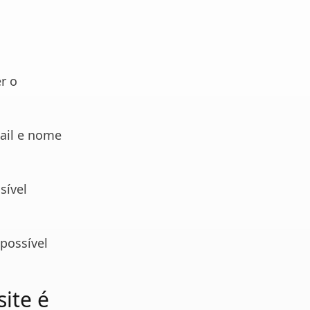
r o
ail e nome
sível
possível
site é