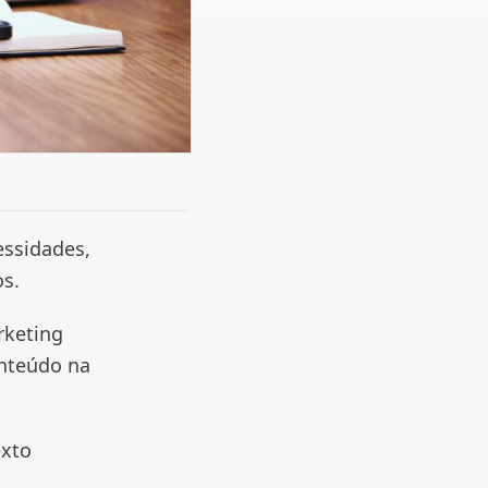
essidades,
s.
rketing
onteúdo na
exto