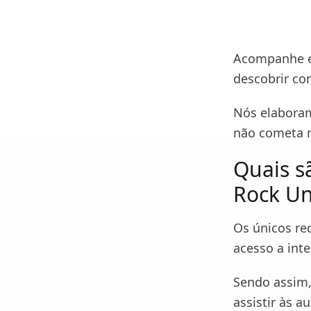
Acompanhe es
descobrir com
Nós elaboram
não cometa 
Quais sã
Rock Un
Os únicos req
acesso a int
Sendo assim,
assistir às 