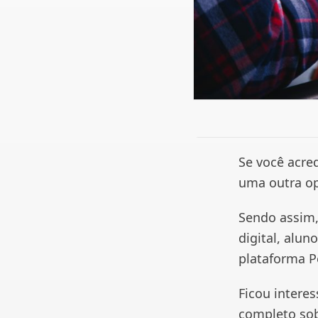
Se você acre
uma outra op
Sendo assim,
digital, alu
plataforma P
Ficou intere
completo sob