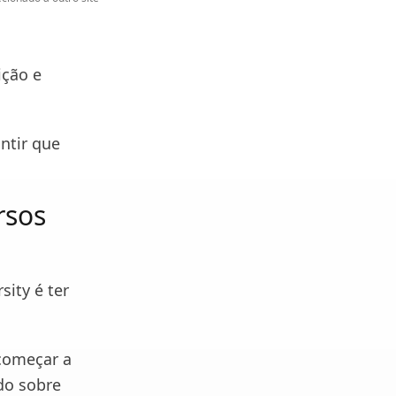
ição e
ntir que
rsos
sity é ter
começar a
údo sobre