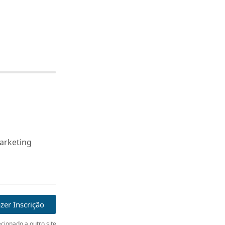
arketing
zer Inscrição
cionado a outro site