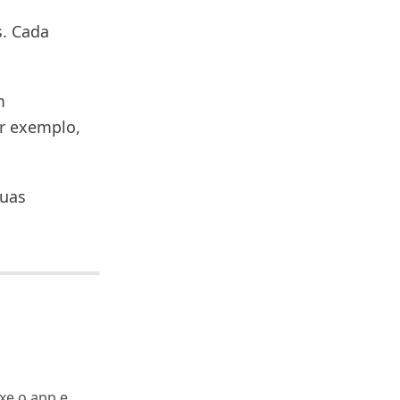
s. Cada
m
or exemplo,
suas
xe o app e