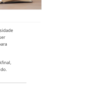
rsidade
ser
para
final,
ido.