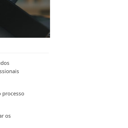
údos
issionais
 o processo
ar os