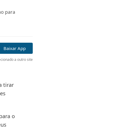
mo para
Baixar App
cionado a outro site
 tirar
ões
para o
eus