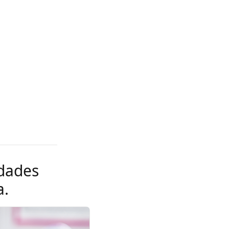
idades
a.