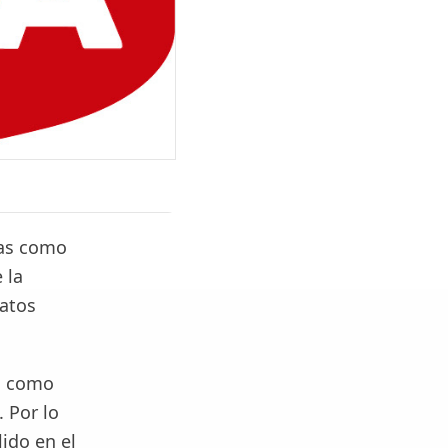
sas como
 la
latos
s, como
 Por lo
ido en el