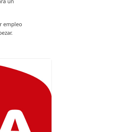
ara un
er empleo
pezar.