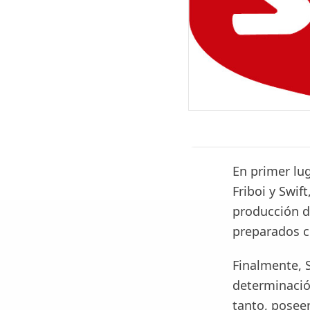
En primer lu
Friboi y Swif
producción d
preparados c
Finalmente, 
determinació
tanto, poseer