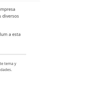
 empresa
s diversos
ulum a esta
te tema y
idades.