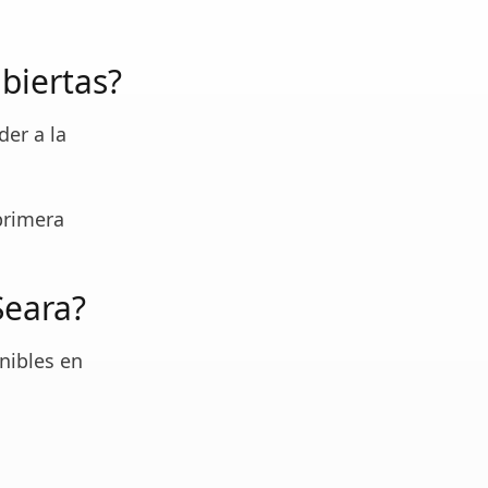
biertas?
der a la
primera
Seara?
nibles en