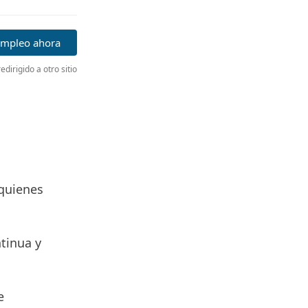
 empleo ahora
edirigido a otro sitio
 quienes
tinua y
e