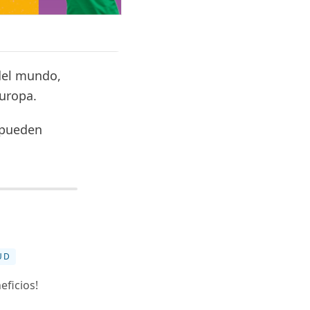
 del mundo,
uropa.
s pueden
UD
eficios!