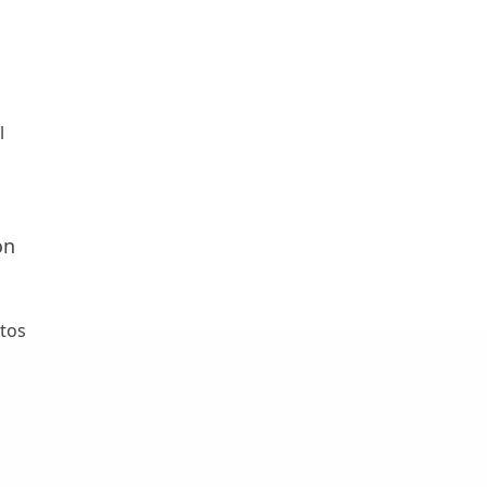
l
on
tos