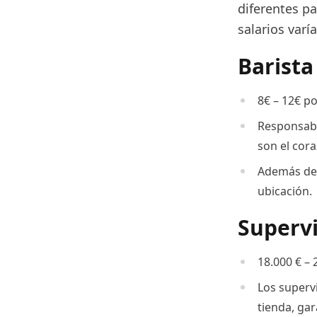
diferentes pa
salarios varí
Barista
8€ – 12€ po
Responsable
son el cor
Además de 
ubicación.
Superv
18.000 € – 
Los supervi
tienda, ga