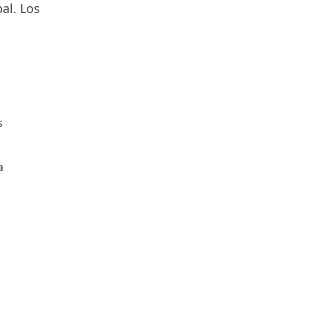
al. Los
s
a