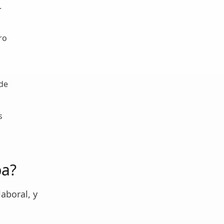
.
ro
 de
s
pa?
aboral, y