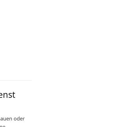
enst
bauen oder
ine